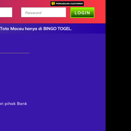
LOGIN
to Macau hanya di BINGO TOGEL.
ri pihak Bank