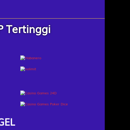
Tertinggi
GEL