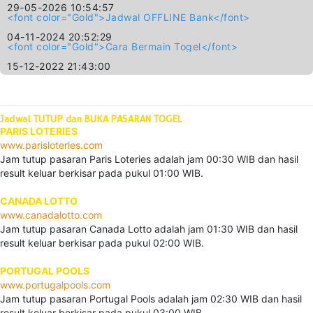
29-05-2026 10:54:57
<font color="Gold">Jadwal OFFLINE Bank</font>
04-11-2024 20:52:29
<font color="Gold">Cara Bermain Togel</font>
15-12-2022 21:43:00
LATEST
NEWS
Jadwal TUTUP dan BUKA PASARAN TOGEL
PARIS LOTERIES
www.parisloteries.com
Jam tutup pasaran Paris Loteries adalah jam 00:30 WIB dan hasil
result keluar berkisar pada pukul 01:00 WIB.
CANADA LOTTO
www.canadalotto.com
Jam tutup pasaran Canada Lotto adalah jam 01:30 WIB dan hasil
result keluar berkisar pada pukul 02:00 WIB.
PORTUGAL POOLS
www.portugalpools.com
Jam tutup pasaran Portugal Pools adalah jam 02:30 WIB dan hasil
result keluar berkisar pada pukul 03:00 WIB.