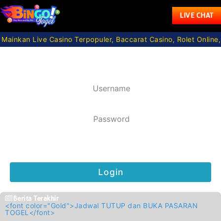
LIVE CHAT
ainkan Live Casino Terpopuler, Baccarat Casino, Rolet Online
Silahkan login untuk mulai bermain
Show Password
Lite Mode
Lupa password?
Login
Berita Terakhir
<font color="Gold">Jadwal TUTUP dan BUKA PASARAN
TOGEL</font>