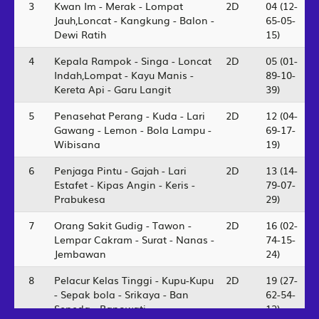
3
Kwan Im - Merak - Lompat
2D
04 (12-
Jauh,Loncat - Kangkung - Balon -
65-05-
Dewi Ratih
15)
4
Kepala Rampok - Singa - Loncat
2D
05 (01-
Indah,Lompat - Kayu Manis -
89-10-
Kereta Api - Garu Langit
39)
5
Penasehat Perang - Kuda - Lari
2D
12 (04-
Gawang - Lemon - Bola Lampu -
69-17-
Wibisana
19)
6
Penjaga Pintu - Gajah - Lari
2D
13 (14-
Estafet - Kipas Angin - Keris -
79-07-
Prabukesa
29)
7
Orang Sakit Gudig - Tawon -
2D
16 (02-
Lempar Cakram - Surat - Nanas -
74-15-
Jembawan
24)
8
Pelacur Kelas Tinggi - Kupu-Kupu
2D
19 (27-
- Sepak bola - Srikaya - Ban
62-54-
Sepeda - Banowati
12)