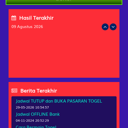
Hasil Terakhir
09 Agustus 2026
5100
LIVERPOOL
4902
WASHINGTON
7550
SEOUL
1377
SYDNEY
Berita Terakhir
Jadwal TUTUP dan BUKA PASARAN TOGEL
29-05-2026 10:54:57
Jadwal OFFLINE Bank
04-11-2024 20:52:29
Cara Bermain Togel