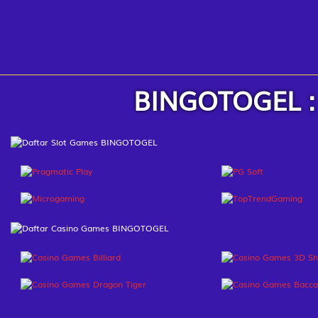
9
Istri Sejati - Lalat - Volley
2D
20 (06-
Ball,Voli - Palu - Ban Mobil -
72-19-
Setiawati
22)
10
Peti Mati - Capung - Tenis -
2D
22 (21-
Terong - Harmonika - Arjuna
70-50-
BINGOTOGEL : 
dan Sembadra
20)
11
Raja - Naga - Hockey -
2D
26 (31-
Ganggang - Mesin Jahit - Samiaji
90-80-
40)
12
Wanita Cantik - Kura-Kura - Bola
2D
27 (19-
Sodok - Sabun Bubuk - Otak -
61-06-
Dewi Supraba
11)
13
Ahli Nujum - Ular - Yudo - Kamar
2D
32 (03-
Mandi - Tali - Abiyasa
60-18-
10)
14
Orang Buta - Rusa - Silat - Jamu -
2D
34 (36-
Paru-Paru - Destarata
73-89-
23)