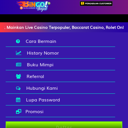
ainkan Live Casino Terpopuler, Baccarat Casino, Rolet Online, 
Cara Bermain
History Nomor
Buku Mimpi
Referral
Hubungi Kami
Lupa Password
Promosi
Daftar